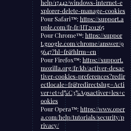
help/17442/windows-internet-e
xplorer-delete-manage-cookies
Pour Safari™:
https://support.a
pple.com/fr-fr/HT201265
Pour Chrome™:
https://suppor
t.google.com/chrome/answer/9
5647?hl=fr&hlrm=en
Pour Firefox™:
https://support.
mozilla.org/fr/kb/activer-desac
tiver-cookies-preferences?redir
ectlocale=fr&redirectslug=Acti
ver+et+d%C3%A9sactiver+les+c
ookies
Pour Opera™:
https://www.oper
a.com/help/tutorials/security/p
rivacy/