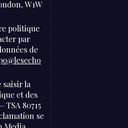
 London, W1W
re politique
acter par
 données de
po@lesecho
saisir la
ique et des
 – TSA 80715
clamation se
m Media