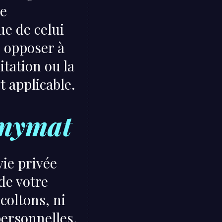
de
ue de celui
s opposer à
itation ou la
t applicable.
onymat
vie privée
 de votre
coltons, ni
personnelles.