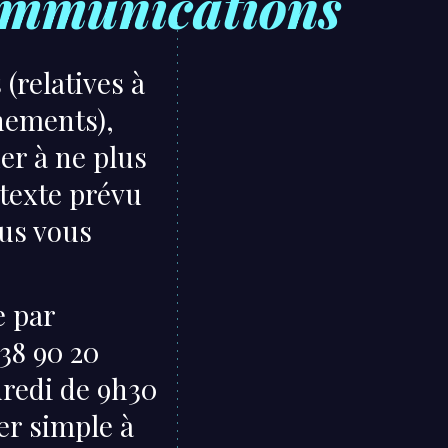
communications
(relatives à
ènements),
r à ne plus
rtexte prévu
ous vous
e par
 38 90 20
dredi de 9h30
er simple à