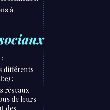
ons à
 sociaux
 :
 différents
be) ;
es réseaux
vous de leurs
nt des