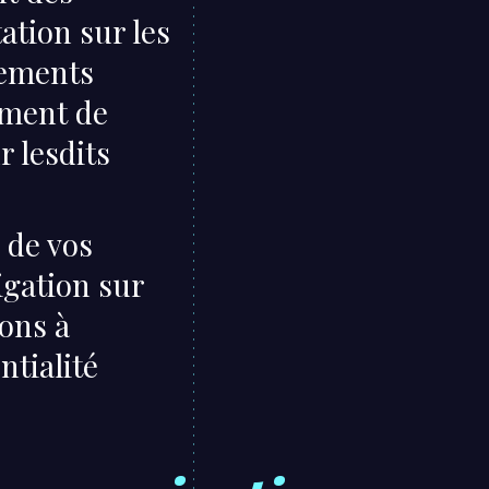
ation sur les
tements
mment de
r lesdits
 de vos
igation sur
tons à
ntialité