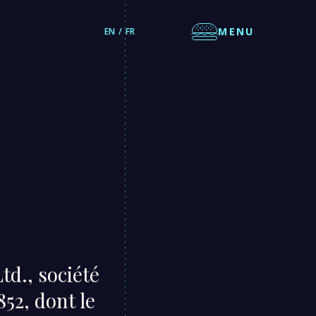
MENU
EN
FR
td., société
52, dont le