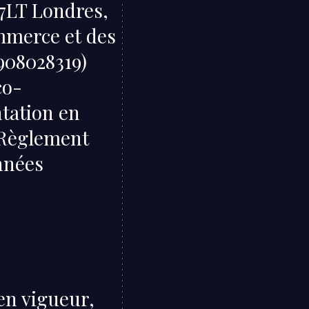
 7LT Londres,
ommerce et des
9908028319)
co-
tation en
 Règlement
nnées
en vigueur,