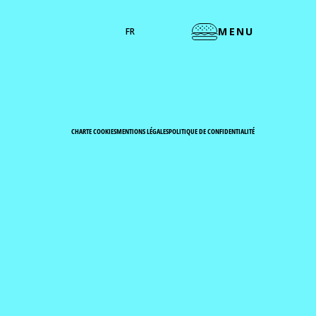
MENU
FR
CHARTE COOKIES
MENTIONS LÉGALES
POLITIQUE DE CONFIDENTIALITÉ