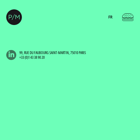
FR
99, RUE DU FAUBOURG SAINT-MARTIN, 75010 PARIS
+33 (0)1 43 38 90 20